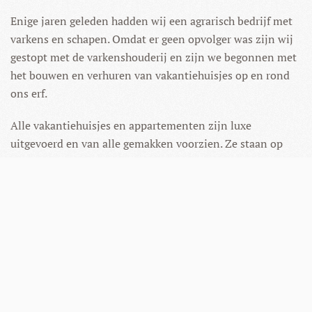
Enige jaren geleden hadden wij een agrarisch bedrijf met
varkens en schapen. Omdat er geen opvolger was zijn wij
gestopt met de varkenshouderij en zijn we begonnen met
het bouwen en verhuren van vakantiehuisjes op en rond
ons erf.
Alle vakantiehuisjes en appartementen zijn luxe
uitgevoerd en van alle gemakken voorzien. Ze staan op
een eigen (bos)perceeltje of erfje, aan de rand van
Enschede. Dus mooi in de natuur van het Enschedese
buitengebied (kindvriendelijk), maar niet afgelegen. De
faciliteiten van de stad bevinden zich op enkele minuten
afstand.
Als u met een grotere groep bent, is het ook mogelijk
meerdere huisjes of appartementen tegelijk te huren. Zo
bent u dicht bij elkaar maar hebt u ook uw privacy.